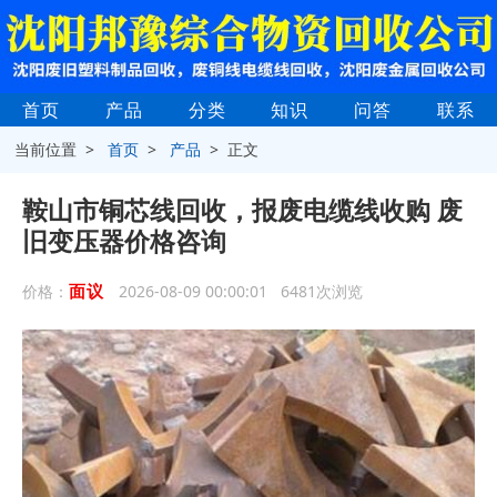
首页
产品
分类
知识
问答
联系
当前位置 >
首页
>
产品
> 正文
鞍山市铜芯线回收，报废电缆线收购 废
旧变压器价格咨询
面议
价格：
2026-08-09 00:00:01 6481次浏览