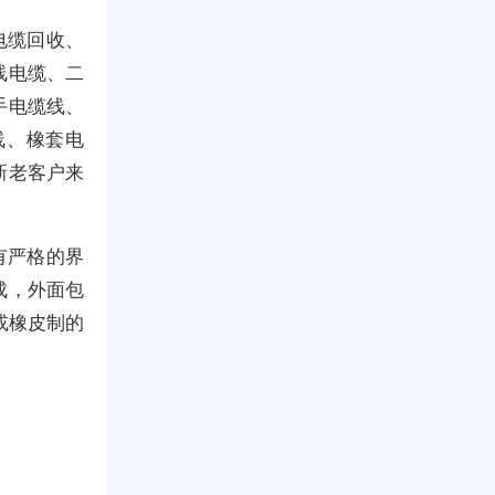
电缆回收、
线电缆、二
手电缆线、
线、橡套电
新老客户来
有严格的界
成，外面包
或橡皮制的