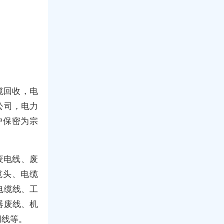
缆回收，电
公司，电力
户保密为宗
废电线、废
缆头、电缆
电缆线、工
器废线、机
网线等。